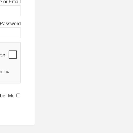
 or Email
Password
ber Me