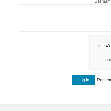
Username
Remem