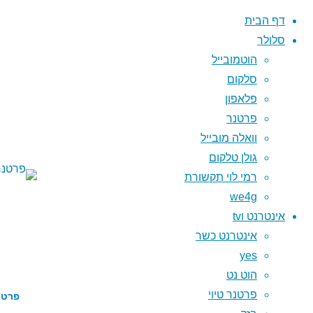
דף הבית
סלולר
הוטמובייל
סלקום
פלאפון
הוטמובי
פרטנר
טריפל 
סלקום
וואלה מובייל
פלאפון
גולן טלקום
we4g
רמי לוי תקשורת
גולן טל
we4g
פרטנר
אינטרנט וtv
וואלה מו
אינטרנט כשר
רמי לוי
yes
הוט נט
פרטנר טיוי
פרטי