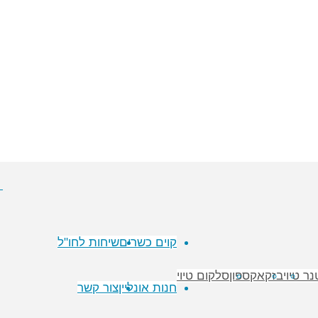
 TV
פועל על גבי
Fluida
WordPress.
&
קוים כשרים
שיחות לחו"ל
ר טיוי
בזק
אקספון
סלקום טיוי
חנות אונליין
צור קשר