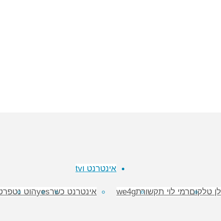
ייל 500
טריפל פרטנר
אינטרנט וtv
לן טלקום
רמי לוי תקשורת
we4g
אינטרנט כשר
yes
הוט נט
פרטנ