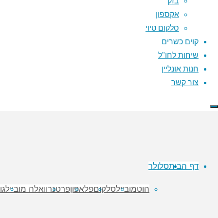
בזק
אקספון
וואלה מוב
סלקום טיוי
תקשורת אישית - המקום שלכם לסלולר
קוים כשרים
כדי שתדעו באמת מה שטוב לכם
שיחות לחו"ל
חנות אונליין
צור קשר
דף הבית
סלולר
הוטמובייל
סלקום
פלאפון
פרטנר
וואלה מובייל
גו