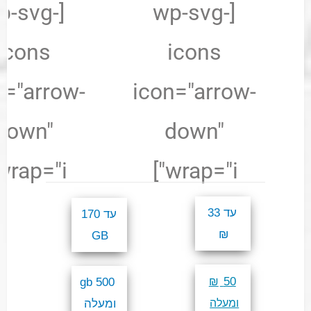
wp-svg-
[wp-svg-
icons
icons
n="arrow-
icon="arrow-
down"
down"
wrap="i"]
wrap="i"]
עד 33
עד 170
₪
GB
50
500 gb
₪
ומעלה
ומעלה