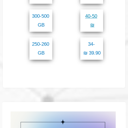
300-500
40-50
GB
₪
250-260
34-
GB
39.90 ₪