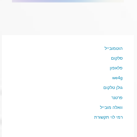
הוטמובייל
סלקום
פלאפון
we4g
גולן טלקום
פרטנר
וואלה מובייל
רמי לוי תקשורת