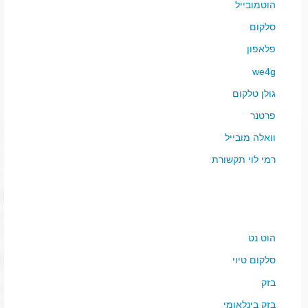
הוטמובייל
סלקום
פלאפון
we4g
גולן טלקום
פרטנר
וואלה מובייל
רמי לוי תקשורת
הוט נט
סלקום טיוי
בזק
בזק בינלאומי