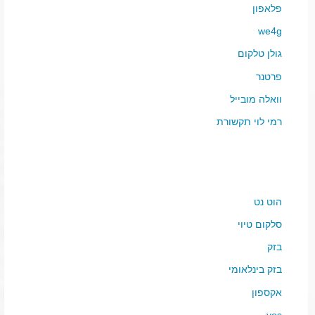
פלאפון
we4g
גולן טלקום
פרטנר
וואלה מובייל
רמי לוי תקשורת
הוט נט
סלקום טיוי
בזק
בזק בינלאומי
אקספון
yes