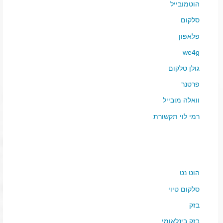
הוטמובייל
סלקום
פלאפון
we4g
גולן טלקום
פרטנר
וואלה מובייל
רמי לוי תקשורת
הוט נט
סלקום טיוי
בזק
בזק בינלאומי