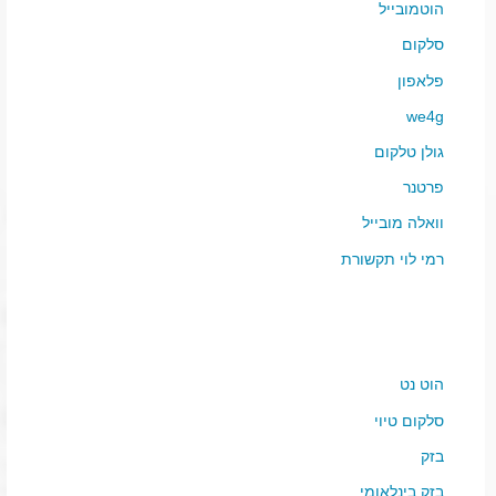
הוטמובייל
סלקום
פלאפון
we4g
גולן טלקום
פרטנר
וואלה מובייל
רמי לוי תקשורת
הוט נט
סלקום טיוי
בזק
בזק בינלאומי