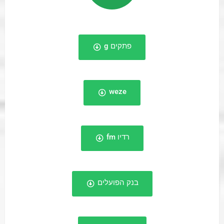
פתקים g
weze
רדיו fm
בנק הפועלים