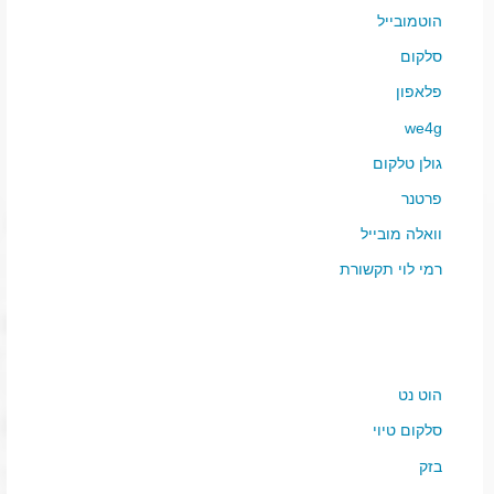
הוטמובייל
סלקום
פלאפון
we4g
גולן טלקום
פרטנר
וואלה מובייל
רמי לוי תקשורת
הוט נט
סלקום טיוי
בזק