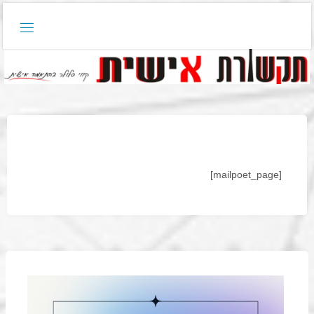
דלגו
לתוכן
[mailpoet_page]