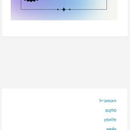
הוטמובייל
סלקום
פלאפון
we4g