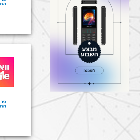
החב
פרט
החב