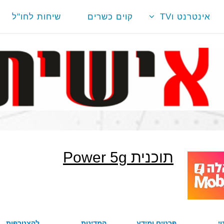
אינטרנט וTV
קוים כשרים
שיחות לחו"ל
תוכנית Power 5g
י
פרטים ומידע
המדינות
להצטרפות