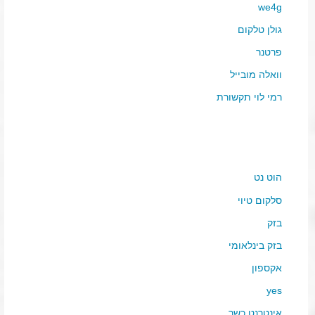
we4g
גולן טלקום
פרטנר
וואלה מובייל
רמי לוי תקשורת
הוט נט
סלקום טיוי
בזק
בזק בינלאומי
אקספון
yes
אינטרנט כשר